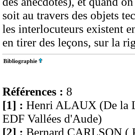
des anecdotes), et quand on 
soit au travers des objets te
les interlocuteurs existent e
en tirer des leçons, sur la ri
Bibliographie
Références :
8
[1] :
Henri ALAUX (De la L
EDF Vallées d'Aude)
[2] :
Bernard CARLSON ( Pou