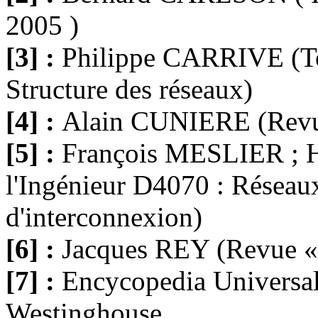
2005 )
[3] :
Philippe CARRIVE (Te
Structure des réseaux)
[4] :
Alain CUNIERE (Revue
[5] :
François MESLIER ; 
l'Ingénieur D4070 : Réseaux
d'interconnexion)
[6] :
Jacques REY (Revue « 
[7] :
Encycopedia Universali
Westinghouse.. .