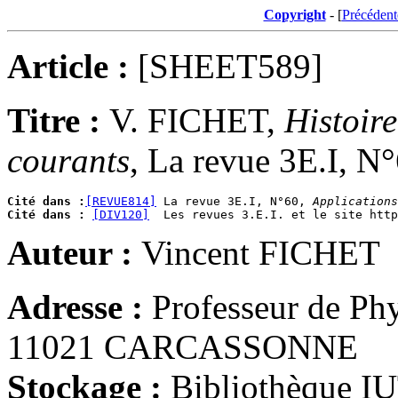
Copyright
- [
Précédent
Article :
[SHEET589]
Titre :
V. FICHET,
Histoire
courants
, La revue 3E.I, N
Cité dans :
[REVUE814]
 La revue 3E.I, N°60, 
Applications
Cité dans :
[DIV120]
Auteur :
Vincent FICHET
Adresse :
Professeur de Phy
11021 CARCASSONNE
Stockage :
Bibliothèque IU