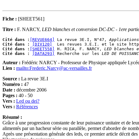
Fiche :
[SHEET561]
Titre :
F. NARCY,
LED blanches et conversion DC-DC - 1ere parti
Cité dans :
[REVUE664]
 La revue 3E.I, N°47, 
Applications
Cité dans :
[DIV120]
Cité dans :
[SHEET558]
 H. RICA, F. NARCY, 
LED blanches e
Cité dans :
[DATA293]
 Recherche sur les 
LED DE PUISSANC
Auteur :
Frédéric NARCY - Professeur de Physique appliquée Lycée
Lien :
mailto:Frederic.Narcy@ac-versailles.fr
Source :
La revue 3E.I
Numéro :
47
Date :
décembre 2006
Pages :
40 - 50
Vers :
Led ou dei?
Vers :
Références
Résumé :
Grâce à une progression constante de leur puissance unitaire et de leur
alimentés par un hacheur série ou parallèle, permet d'aborder de nomb
Après une présentation générale des leds, ce premier article décrit des 