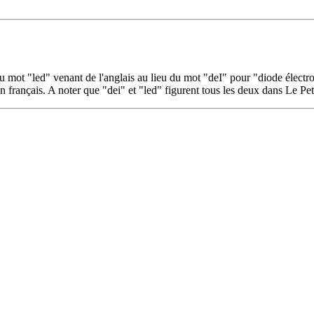
on du mot "led" venant de l'anglais au lieu du mot "deI" pour "diode élec
n français. A noter que "dei" et "led" figurent tous les deux dans Le Pe