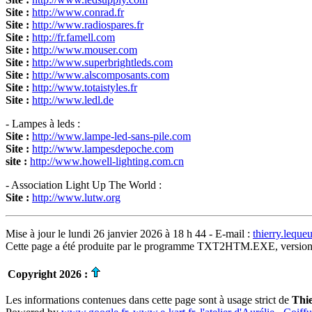
Site :
http://www.conrad.fr
Site :
http://www.radiospares.fr
Site :
http://fr.famell.com
Site :
http://www.mouser.com
Site :
http://www.superbrightleds.com
Site :
http://www.alscomposants.com
Site :
http://www.totaistyles.fr
Site :
http://www.ledl.de
- Lampes à leds :
Site :
http://www.lampe-led-sans-pile.com
Site :
http://www.lampesdepoche.com
site :
http://www.howell-lighting.com.cn
- Association Light Up The World :
Site :
http://www.lutw.org
Mise à jour le lundi 26 janvier 2026 à 18 h 44 - E-mail :
thierry.lequ
Cette page a été produite par le programme TXT2HTM.EXE, version
Copyright 2026 :
Les informations contenues dans cette page sont à usage strict de
Thi