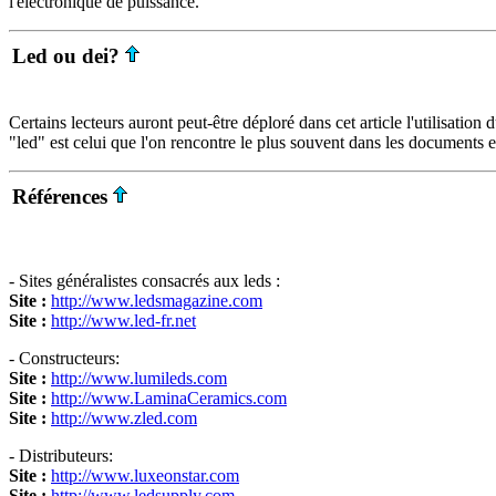
l'électronique de puissance.
Led ou dei?
Certains lecteurs auront peut-être déploré dans cet article l'utilisati
"led" est celui que l'on rencontre le plus souvent dans les documents e
Références
- Sites généralistes consacrés aux leds :
Site :
http://www.ledsmagazine.com
Site :
http://www.led-fr.net
- Constructeurs:
Site :
http://www.lumileds.com
Site :
http://www.LaminaCeramics.com
Site :
http://www.zled.com
- Distributeurs:
Site :
http://www.luxeonstar.com
Site :
http://www.ledsupply.com