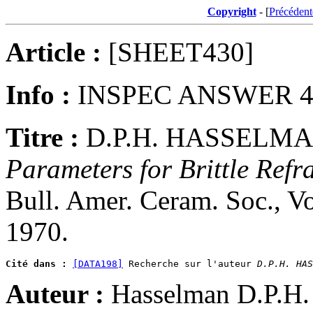
Copyright
- [
Précédent
Article :
[SHEET430]
Info :
INSPEC ANSWER 44,
Titre :
D.P.H. HASSELM
Parameters for Brittle Ref
Bull. Amer. Ceram. Soc., Vo
1970.
Cité dans :
[DATA198]
 Recherche sur l'auteur 
D.P.H. HAS
Auteur :
Hasselman D.P.H. 