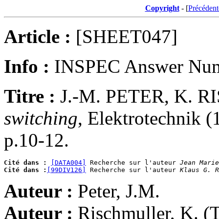
Copyright
- [
Précédent
Article :
[SHEET047]
Info :
INSPEC Answer Numb
Titre :
J.-M. PETER, K.
switching
, Elektrotechnik (
p.10-12.
Cité dans :
[DATA004]
 Recherche sur l'auteur 
Jean Marie
Cité dans :
[99DIV126]
 Recherche sur l'auteur 
Klaus G. R
Auteur :
Peter, J.M.
Auteur :
Rischmuller, K. (