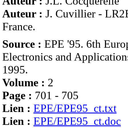
Auteur :
J.L. Cocquerelle
Auteur :
J. Cuvillier - L
France.
Source :
EPE '95. 6th Eur
Electronics and Applicatio
1995.
Volume :
2
Page :
701 - 705
Lien :
EPE/EPE95_ct.txt
Lien :
EPE/EPE95_ct.doc