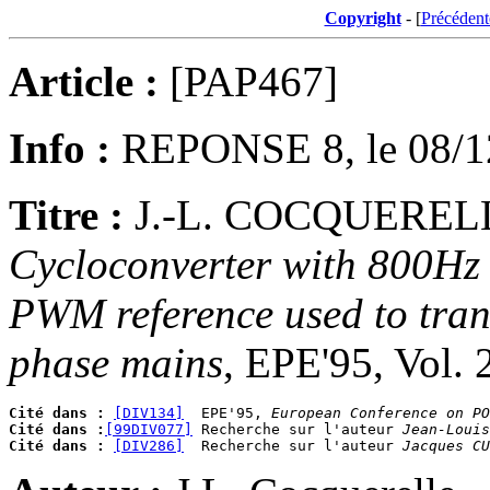
Copyright
- [
Précédent
Article :
[PAP467]
Info :
REPONSE 8, le 08/1
Titre :
J.-L. COCQUERELL
Cycloconverter with 800Hz 
PWM reference used to trans
phase mains
, EPE'95, Vol. 
Cité dans :
[DIV134]
  EPE'95, 
European Conference on PO
Cité dans :
[99DIV077]
 Recherche sur l'auteur 
Jean-Louis
Cité dans :
[DIV286]
  Recherche sur l'auteur 
Jacques CU