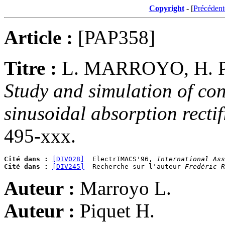
Copyright
- [
Précédent
Article :
[PAP358]
Titre :
L. MARROYO, H. 
Study and simulation of cont
sinusoidal absorption recti
495-xxx.
Cité dans :
[DIV028]
  ElectrIMACS'96, 
International Ass
Cité dans :
[DIV245]
  Recherche sur l'auteur 
Fredéric R
Auteur :
Marroyo L.
Auteur :
Piquet H.