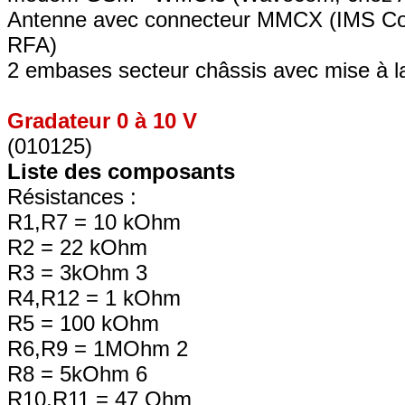
Antenne avec connecteur MMCX (IMS Con
RFA)
2 embases secteur châssis avec mise à la
Gradateur 0 à 10 V
(010125)
Liste des composants
Résistances :
R1,R7 = 10 kOhm
R2 = 22 kOhm
R3 = 3kOhm 3
R4,R12 = 1 kOhm
R5 = 100 kOhm
R6,R9 = 1MOhm 2
R8 = 5kOhm 6
R10,R11 = 47 Ohm