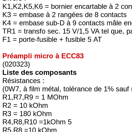
K1,K2,K5,K6 = bornier encartable à 2 co
K3 = embase à 2 rangées de 8 contacts
K4 = embase sub-D à 9 contacts mâle enc
TR1 = transfo sec. 15 V/1,5 VA tel que, 
F1 = porte-fusible + fusible 5 AT
Préampli micro à ECC83
(020323)
Liste des composants
Résistances :
(0W7, à film métal, tolérance de 1% sauf 
R1,R7,R9 = 1 MOhm
R2 = 10 kOhm
R3 = 180 kOhm
R4,R8,R10 =1kOhm 5
R5,R8 =10 kOhm