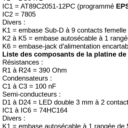
IC1 = AT89C2051-12PC (programmé
EPS
IC2 = 7805
Divers :
K1 = embase Sub-D à 9 contacts femelle 
K2 à K5 = embase autosécable à 1 rangé
K6 = embase-jack d’alimentation encartab
Liste des composants de la platine d
Résistances :
R1 à R24 = 390 Ohm
Condensateurs :
C1 à C3 = 100 nF
Semi-conducteurs :
D1 à D24 = LED double 3 mm à 2 contac
IC1 à IC6 = 74HC164
Divers :
K1 = embase autosécable à 1 rangée de 