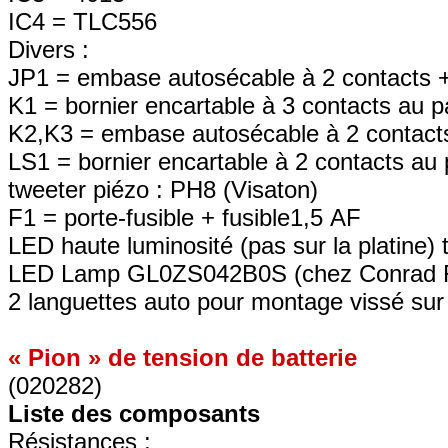
IC4 = TLC556
Divers :
JP1 = embase autosécable à 2 contacts +
K1 = bornier encartable à 3 contacts au 
K2,K3 = embase autosécable à 2 contact
LS1 = bornier encartable à 2 contacts a
tweeter piézo : PH8 (Visaton)
F1 = porte-fusible + fusible1,5 AF
LED haute luminosité (pas sur la platine)
LED Lamp GL0ZS042B0S (chez Conrad R
2 languettes auto pour montage vissé sur
« Pion » de tension de batterie
(020282)
Liste des composants
Résistances :