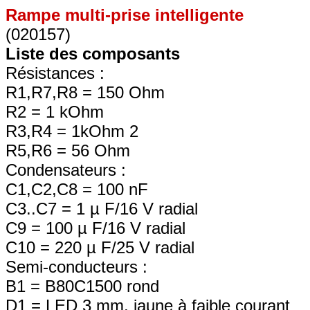
Rampe multi-prise intelligente
(020157)
Liste des composants
Résistances :
R1,R7,R8 = 150 Ohm
R2 = 1 kOhm
R3,R4 = 1kOhm 2
R5,R6 = 56 Ohm
Condensateurs :
C1,C2,C8 = 100 nF
C3..C7 = 1 µ F/16 V radial
C9 = 100 µ F/16 V radial
C10 = 220 µ F/25 V radial
Semi-conducteurs :
B1 = B80C1500 rond
D1 = LED 3 mm, jaune à faible courant