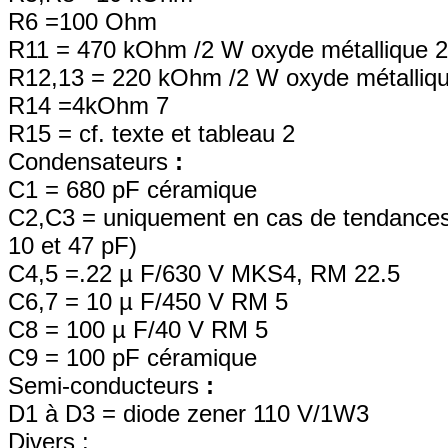
R6 =100 Ohm
R11 = 470 kOhm /2 W oxyde métallique 
R12,13 = 220 kOhm /2 W oxyde métalliq
R14 =4kOhm 7
R15 = cf. texte et tableau 2
Condensateurs
:
C1 = 680 pF céramique
C2,C3 = uniquement en cas de tendances à 
10 et 47 pF)
C4,5 =.22 µ F/630 V MKS4, RM 22.5
C6,7 = 10 µ F/450 V RM 5
C8 = 100 µ F/40 V RM 5
C9 = 100 pF céramique
Semi-conducteurs
:
D1 à D3 = diode zener 110 V/1W3
Divers :