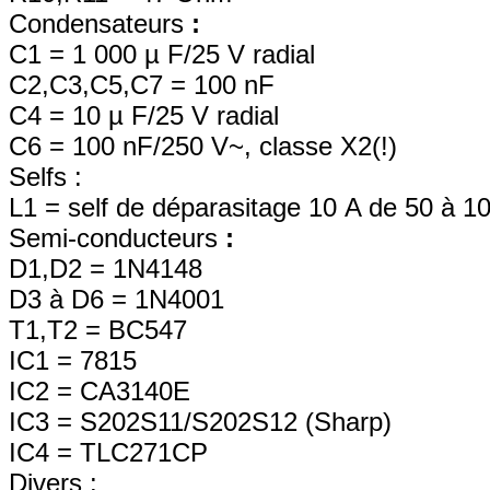
Condensateurs
:
C1 = 1 000 µ F/25 V radial
C2,C3,C5,C7 = 100 nF
C4 = 10 µ F/25 V radial
C6 = 100 nF/250 V~, classe X2(!)
Selfs :
L1 = self de déparasitage 10 A de 50 à 1
Semi-conducteurs
:
D1,D2 = 1N4148
D3 à D6 = 1N4001
T1,T2 = BC547
IC1 = 7815
IC2 = CA3140E
IC3 = S202S11/S202S12 (Sharp)
IC4 = TLC271CP
Divers :