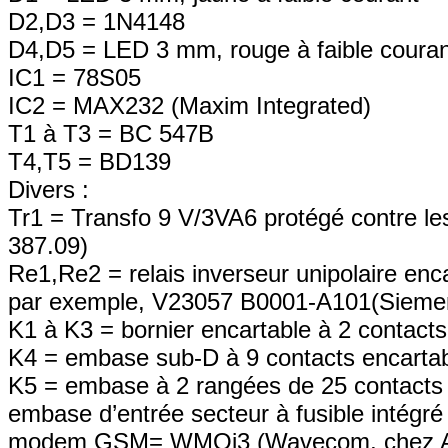
D2,D3 = 1N4148
D4,D5 = LED 3 mm, rouge à faible couran
IC1 = 78S05
IC2 = MAX232 (Maxim Integrated)
T1 à T3 = BC 547B
T4,T5 = BD139
Divers :
Tr1 = Transfo 9 V/3VA6 protégé contre les
387.09)
Re1,Re2 = relais inverseur unipolaire enca
par exemple, V23057 B0001-A101(Sieme
K1 à K3 = bornier encartable à 2 contac
K4 = embase sub-D à 9 contacts encartab
K5 = embase à 2 rangées de 25 contacts f
embase d’entrée secteur à fusible intégré 
modem GSM= WMOi3 (Wavecom, chez Ax