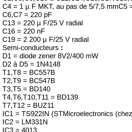
C4 = 1 µ F MKT, au pas de 5/7,5 mmC5 
C6,C7 = 220 pF
C13 = 220 µ F/25 V radial
C16 = 220 nF
C19 = 2 200 µ F/25 V radial
Semi-conducteurs
:
D1 = diode zener 8V2/400 mW
D2 à D5 = 1N4148
T1,T8 = BC557B
T2,T9 = BC547B
T3,T5 = BD140
T4,T6,T10,T11 = BD139
T7,T12 = BUZ11
IC1 = TS922IN (STMicroelectronics (chez 
IC2 = LM331N
IC3 = 4013