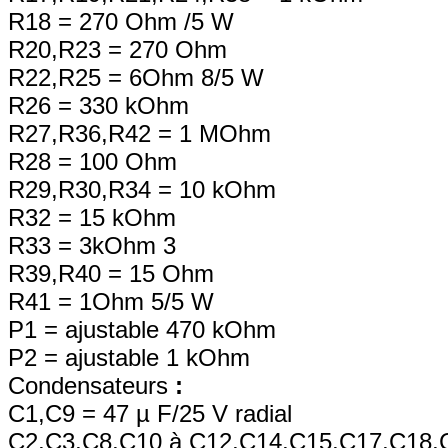
R18 = 270 Ohm /5 W
R20,R23 = 270 Ohm
R22,R25 = 6Ohm 8/5 W
R26 = 330 kOhm
R27,R36,R42 = 1 MOhm
R28 = 100 Ohm
R29,R30,R34 = 10 kOhm
R32 = 15 kOhm
R33 = 3kOhm 3
R39,R40 = 15 Ohm
R41 = 1Ohm 5/5 W
P1 = ajustable 470 kOhm
P2 = ajustable 1 kOhm
Condensateurs
:
C1,C9 = 47 µ F/25 V radial
C2,C3,C8,C10 à C12,C14,C15,C17,C18,