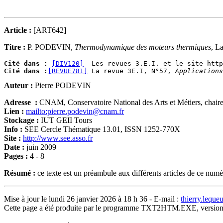
Article :
[ART642]
Titre :
P. PODEVIN,
Thermodynamique des moteurs thermiques
, L
Cité dans :
[DIV120]
Cité dans :
[REVUE781]
 La revue 3E.I, N°57, 
Applications
Auteur :
Pierre PODEVIN
Adresse :
CNAM, Conservatoire National des Arts et Métiers, chaire
Lien :
mailto:pierre.podevin@cnam.fr
Stockage :
IUT GEII Tours
Info :
SEE Cercle Thématique 13.01, ISSN 1252-770X
Site :
http://www.see.asso.fr
Date :
juin 2009
Pages :
4 - 8
Résumé :
ce texte est un préambule aux différents articles de ce num
Mise à jour le lundi 26 janvier 2026 à 18 h 36 - E-mail :
thierry.lequ
Cette page a été produite par le programme TXT2HTM.EXE, version