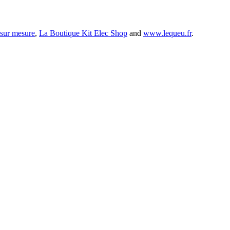
 sur mesure
,
La Boutique Kit Elec Shop
and
www.lequeu.fr
.