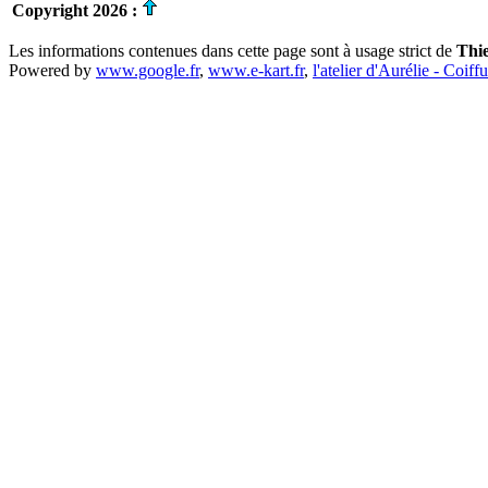
Copyright 2026 :
Les informations contenues dans cette page sont à usage strict de
Thi
Powered by
www.google.fr
,
www.e-kart.fr
,
l'atelier d'Aurélie - Coiff