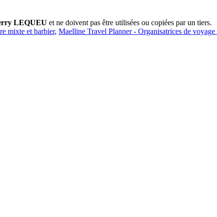
erry LEQUEU
et ne doivent pas être utilisées ou copiées par un tiers.
ure mixte et barbier
,
Maelline Travel Planner - Organisatrices de voyage