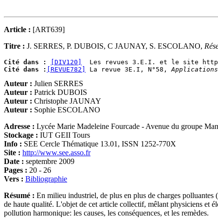
Article :
[ART639]
Titre :
J. SERRES, P. DUBOIS, C JAUNAY, S. ESCOLANO,
Rése
Cité dans :
[DIV120]
Cité dans :
[REVUE782]
 La revue 3E.I, N°58, 
Applications
Auteur :
Julien SERRES
Auteur :
Patrick DUBOIS
Auteur :
Christophe JAUNAY
Auteur :
Sophie ESCOLANO
Adresse :
Lycée Marie Madeleine Fourcade - Avenue du groupe 
Stockage :
IUT GEII Tours
Info :
SEE Cercle Thématique 13.01, ISSN 1252-770X
Site :
http://www.see.asso.fr
Date :
septembre 2009
Pages :
20 - 26
Vers :
Bibliographie
Résumé :
En milieu industriel, de plus en plus de charges polluantes
de haute qualité. L'objet de cet article collectif, mêlant physiciens e
pollution harmonique: les causes, les conséquences, et les remèdes.