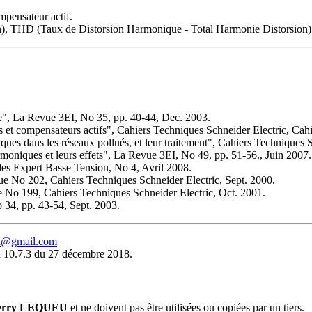
mpensateur actif.
), THD (Taux de Distorsion Harmonique - Total Harmonie Distorsion)
age", La Revue 3EI, No 35, pp. 40-44, Dec. 2003.
es et compensateurs actifs", Cahiers Techniques Schneider Electric, Ca
ues dans les réseaux pollués, et leur traitement", Cahiers Techniques 
oniques et leurs effets", La Revue 3EI, No 49, pp. 51-56., Juin 2007.
ides Expert Basse Tension, No 4, Avril 2008.
que No 202, Cahiers Techniques Schneider Electric, Sept. 2000.
que No 199, Cahiers Techniques Schneider Electric, Oct. 2001.
 34, pp. 43-54, Sept. 2003.
eu@gmail.com
 10.7.3 du 27 décembre 2018.
erry LEQUEU
et ne doivent pas être utilisées ou copiées par un tiers.