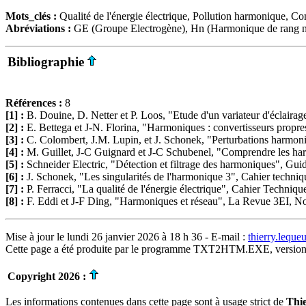
Mots_clés :
Qualité de l'énergie électrique, Pollution harmonique, Co
Abréviations :
GE (Groupe Electrogène), Hn (Harmonique de rang n
Bibliographie
Références :
8
[1] :
B. Douine, D. Netter et P. Loos, "Etude d'un variateur d'éclair
[2] :
E. Bettega et J-N. Florina, "Harmoniques : convertisseurs propr
[3] :
C. Colombert, J.M. Lupin, et J. Schonek, "Perturbations harmoniq
[4] :
M. Guillet, J-C Guignard et J-C Schubenel, "Comprendre les harm
[5] :
Schneider Electric, "Détection et filtrage des harmoniques", Gu
[6] :
J. Schonek, "Les singularités de l'harmonique 3", Cahier techni
[7] :
P. Ferracci, "La qualité de l'énergie électrique", Cahier Techni
[8] :
F. Eddi et J-F Ding, "Harmoniques et réseau", La Revue 3EI, No
Mise à jour le lundi 26 janvier 2026 à 18 h 36 - E-mail :
thierry.lequ
Cette page a été produite par le programme TXT2HTM.EXE, version
Copyright 2026 :
Les informations contenues dans cette page sont à usage strict de
Thi