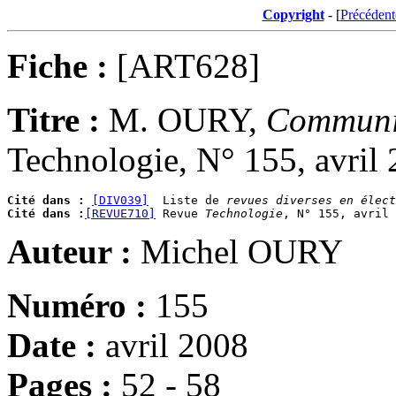
Copyright
- [
Précédent
Fiche :
[ART628]
Titre :
M. OURY,
Communiq
Technologie, N° 155, avril 
Cité dans :
[DIV039]
  Liste de 
revues diverses en élect
Cité dans :
[REVUE710]
 Revue 
Technologie
Auteur :
Michel OURY
Numéro :
155
Date :
avril 2008
Pages :
52 - 58