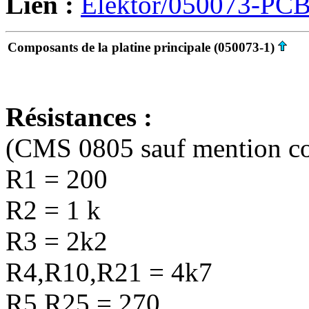
Lien :
Elektor/050073-PCB
Composants de la platine principale (050073-1)
Résistances :
(CMS 0805 sauf mention co
R1 = 200
R2 = 1 k
R3 = 2k2
R4,R10,R21 = 4k7
R5,R25 = 270