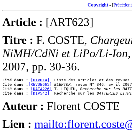
Copyright
- [
Précédent
Article :
[ART623]
Titre :
F. COSTE,
Chargeur
NiMH/CdNi et LiPo/Li-Ion
2007, pp. 30-36.
Cité dans :
[DIV014]
  Liste des articles et des revues 
Cité dans :
[REVUE665]
ELEKTOR
Cité dans :
[DATA226]
 T. LEQUEU, 
Recherche sur les BATT
Cité dans :
[DIV542]
  Recherche sur les 
BATTERIES LITHI
Auteur :
Florent COSTE
Lien :
mailto:florent.coste