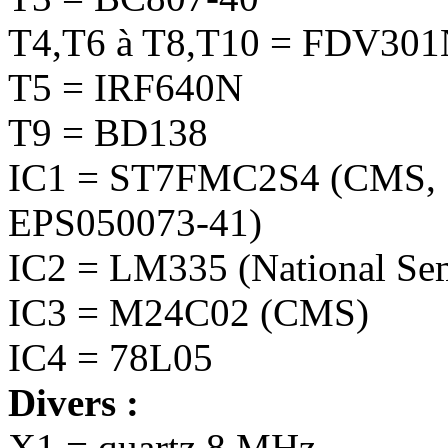
T4,T6 à T8,T10 = FDV30
T5 = IRF640N
T9 = BD138
IC1 = ST7FMC2S4 (CMS, S
EPS050073-41)
IC2 = LM335 (National Se
IC3 = M24C02 (CMS)
IC4 = 78L05
Divers :
X1 = quartz 8 MHz