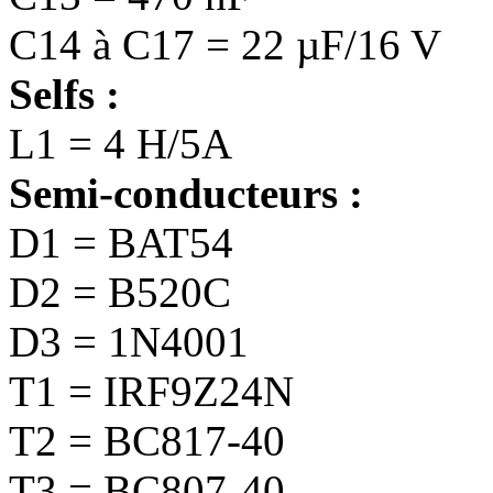
C14 à C17 = 22 µF/16 V
Selfs :
L1 = 4 H/5A
Semi-conducteurs :
D1 = BAT54
D2 = B520C
D3 = 1N4001
T1 = IRF9Z24N
T2 = BC817-40
T3 = BC807-40