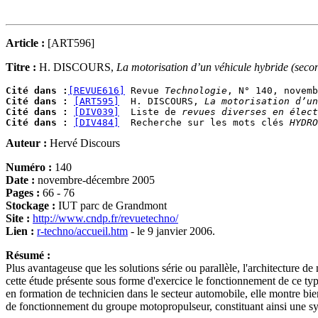
Article :
[ART596]
Titre :
H. DISCOURS,
La motorisation d’un véhicule hybride (secon
Cité dans :
[REVUE616]
 Revue 
Technologie
Cité dans :
[ART595]
  H. DISCOURS, 
La motorisation d’un
Cité dans :
[DIV039]
  Liste de 
revues diverses en élect
Cité dans :
[DIV484]
  Recherche sur les mots clés 
HYDRO
Auteur :
Hervé Discours
Numéro :
140
Date :
novembre-décembre 2005
Pages :
66 - 76
Stockage :
IUT parc de Grandmont
Site :
http://www.cndp.fr/revuetechno/
Lien :
r-techno/accueil.htm
- le 9 janvier 2006.
Résumé :
Plus avantageuse que les solutions série ou parallèle, l'architecture d
cette étude présente sous forme d'exercice le fonctionnement de ce typ
en formation de technicien dans le secteur automobile, elle montre bien
de fonctionnement du groupe motopropulseur, constituant ainsi une s