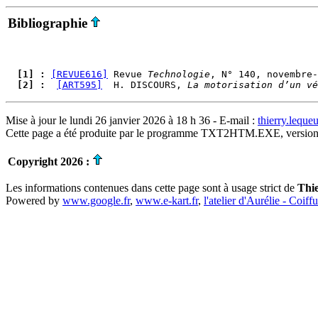
Bibliographie
  [1] : 
[REVUE616]
 Revue 
Technologie
  [2] : 
[ART595]
  H. DISCOURS, 
La motorisation d’un vé
Mise à jour le lundi 26 janvier 2026 à 18 h 36 - E-mail :
thierry.lequ
Cette page a été produite par le programme TXT2HTM.EXE, version
Copyright 2026 :
Les informations contenues dans cette page sont à usage strict de
Thi
Powered by
www.google.fr
,
www.e-kart.fr
,
l'atelier d'Aurélie - Coiff