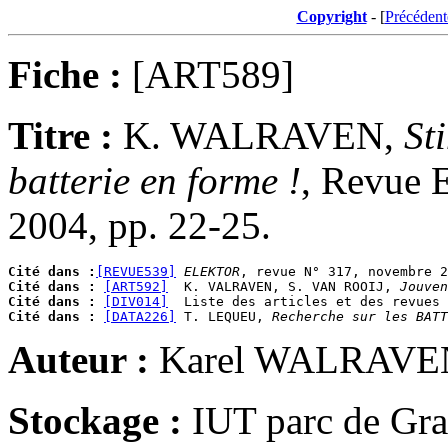
Copyright
- [
Précédent
Fiche :
[ART589]
Titre :
K. WALRAVEN,
St
batterie en forme !
, Revue
2004, pp. 22-25.
Cité dans :
[REVUE539]
ELEKTOR
Cité dans :
[ART592]
  K. VALRAVEN, S. VAN ROOIJ, 
Jouven
Cité dans :
[DIV014]
  Liste des articles et des revues 
Cité dans :
[DATA226]
 T. LEQUEU, 
Recherche sur les BATT
Auteur :
Karel WALRAVE
Stockage :
IUT parc de G