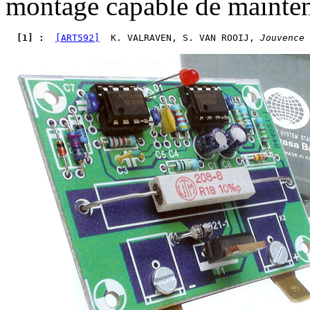
montage capable de mainten
  [1] : 
[ART592]
  K. VALRAVEN, S. VAN ROOIJ, 
Jouvence 