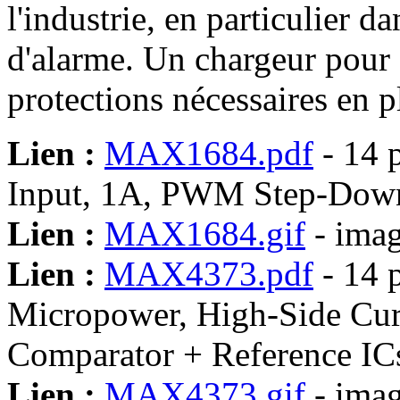
l'industrie, en particulier d
d'alarme. Un chargeur pour c
protections nécessaires en p
Lien :
MAX1684.pdf
- 14 
Input, 1A, PWM Step-Down
Lien :
MAX1684.gif
- imag
Lien :
MAX4373.pdf
- 14 
Micropower, High-Side Cur
Comparator + Reference IC
Lien :
MAX4373.gif
- imag