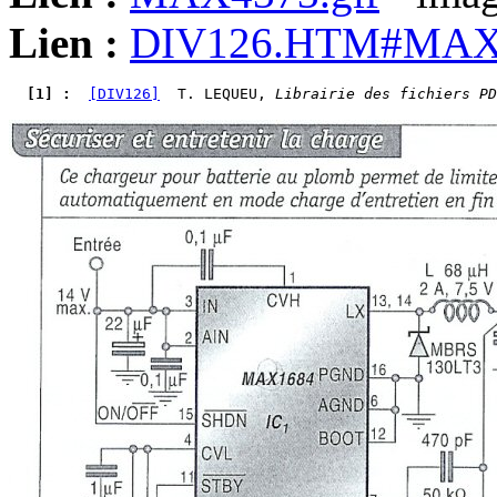
Lien :
DIV126.HTM#MA
  [1] : 
[DIV126]
  T. LEQUEU, 
Librairie des fichiers PD