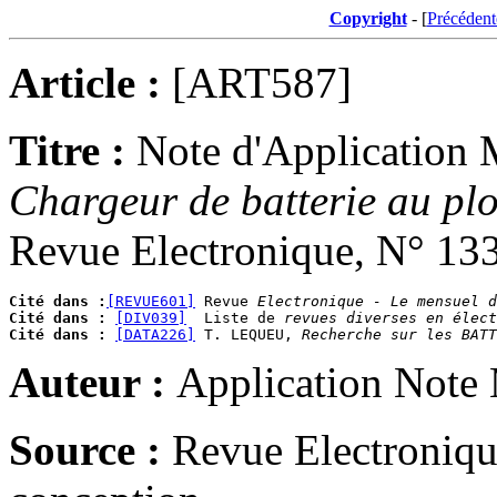
Copyright
- [
Précédent
Article :
[ART587]
Titre :
Note d'Application
Chargeur de batterie au pl
Revue Electronique, N° 133,
Cité dans :
[REVUE601]
 Revue 
Electronique - Le mensuel d
Cité dans :
[DIV039]
  Liste de 
revues diverses en élect
Cité dans :
[DATA226]
 T. LEQUEU, 
Recherche sur les BATT
Auteur :
Application Note
Source :
Revue Electroniqu