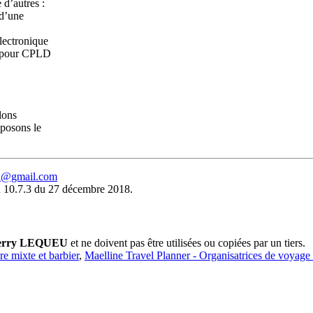
d’autres :
 d’une
lectronique
n pour CPLD
lons
pposons le
eu@gmail.com
 10.7.3 du 27 décembre 2018.
erry LEQUEU
et ne doivent pas être utilisées ou copiées par un tiers.
ure mixte et barbier
,
Maelline Travel Planner - Organisatrices de voyage