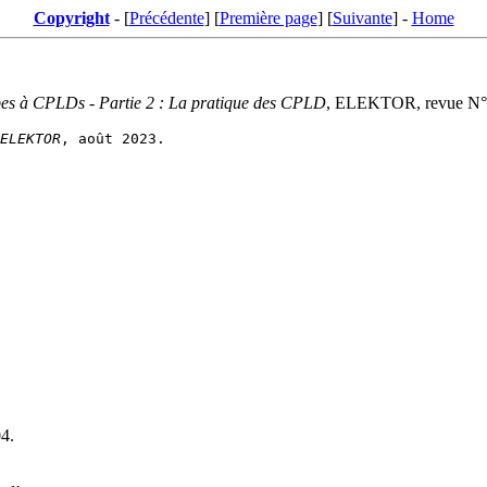
Copyright
- [
Précédente
] [
Première page
] [
Suivante
] -
Home
types à CPLDs - Partie 2 : La pratique des CPLD
, ELEKTOR, revue N° 
ELEKTOR
04.