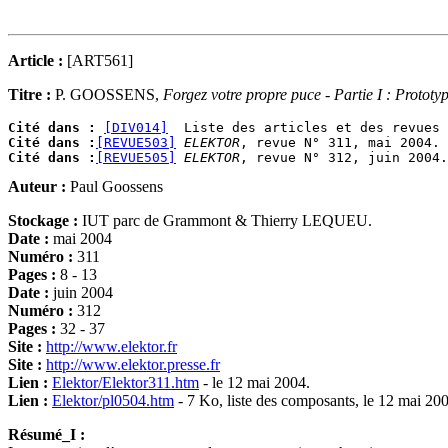
Article :
[ART561]
Titre :
P. GOOSSENS,
Forgez votre propre puce - Partie I : Proto
Cité dans :
[DIV014]
  Liste des articles et des revues 
Cité dans :
[REVUE503]
ELEKTOR
Cité dans :
[REVUE505]
ELEKTOR
Auteur :
Paul Goossens
Stockage :
IUT parc de Grammont & Thierry LEQUEU.
Date :
mai 2004
Numéro :
311
Pages :
8 - 13
Date :
juin 2004
Numéro :
312
Pages :
32 - 37
Site :
http://www.elektor.fr
Site :
http://www.elektor.presse.fr
Lien :
Elektor/Elektor311.htm
- le 12 mai 2004.
Lien :
Elektor/pl0504.htm
- 7 Ko, liste des composants, le 12 mai 20
Résumé_I :