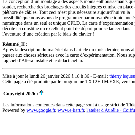
La conception d’un montage a des aspects moins enthousiasmants que 
souder, recherche des brochages des circuits intégrés et mise en place
pléthore de câbles. Tout ceci n’est plus nécessaire aujourd’hui vu la
possibilité que nous avons de programmer par nous-même toute une é
numérique dans un seul et unique CPLD. La carte d’expérimentatio
décrite ici constitue un excellent point de départ pour se lancer dans
l’aventure d’une création par le biais du clavier !
Résumé_II :
Après la description du matériel dans l’article du mois dernier, nous al
passer aux choses sérieuses avec la carte d’expérimentation. Nous su
logiciel d’Altera installé et le didacticiel lu.
Mise à jour le lundi 26 janvier 2026 à 18 h 36 - E-mail :
thierry.lequ
Cette page a été produite par le programme TXT2HTM.EXE, version
Copyright 2026 :
Les informations contenues dans cette page sont à usage strict de
Thi
Powered by
www.google.fr
,
www.e-kart.fr
,
l'atelier d'Aurélie - Coiff