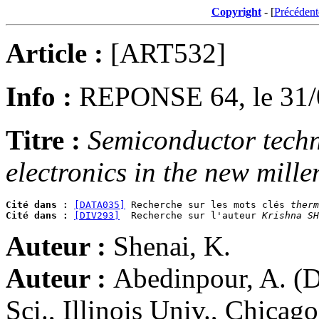
Copyright
- [
Précédent
Article :
[ART532]
Info :
REPONSE 64, le 31/
Titre :
Semiconductor techn
electronics in the new mill
Cité dans :
[DATA035]
 Recherche sur les mots clés 
therm
Cité dans :
[DIV293]
  Recherche sur l'auteur 
Krishna SH
Auteur :
Shenai, K.
Auteur :
Abedinpour, A. (D
Sci., Illinois Univ., Chicag