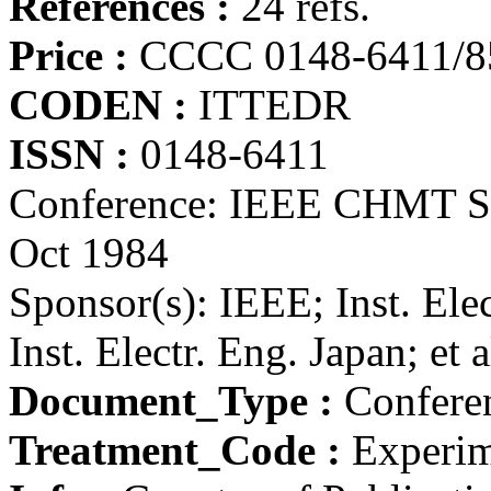
Références :
24 refs.
Price :
CCCC 0148-6411/8
CODEN :
ITTEDR
ISSN :
0148-6411
Conference: IEEE CHMT Sy
Oct 1984
Sponsor(s): IEEE; Inst. El
Inst. Electr. Eng. Japan; et a
Document_Type :
Conferen
Treatment_Code :
Experim