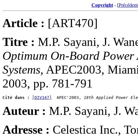
Copyright
- [
Précédent
Article :
[ART470]
Titre :
M.P. Sayani, J. Wan
Optimum On-Board Power Ar
Systems
, APEC2003, Miami 
2003, pp. 781-791
Cité dans :
[DIV347]
  APEC'2003, 
18th Applied Power Ele
Auteur :
M.P. Sayani, J. W
Adresse :
Celestica Inc.,