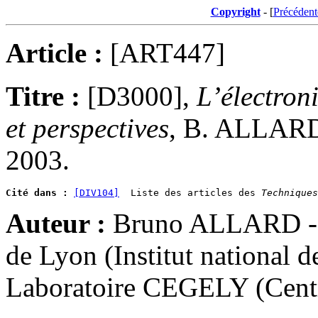
Copyright
- [
Précédent
Article :
[ART447]
Titre :
[D3000],
L’électron
et perspectives
, B. ALLARD,
2003.
Cité dans :
[DIV104]
  Liste des articles des 
Techniques
Auteur :
Bruno ALLARD - M
de Lyon (Institut national 
Laboratoire CEGELY (Centre