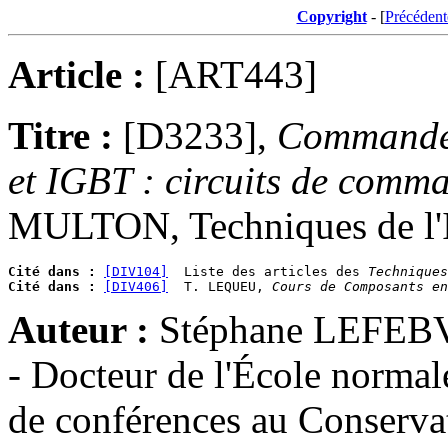
Copyright
- [
Précédent
Article :
[ART443]
Titre :
[D3233],
Commande 
et IGBT : circuits de comm
MULTON, Techniques de l'In
Cité dans :
[DIV104]
  Liste des articles des 
Techniques
Cité dans :
[DIV406]
  T. LEQUEU, 
Cours de Composants en
Auteur :
Stéphane LEFEBVR
- Docteur de l'École normal
de conférences au Conservato