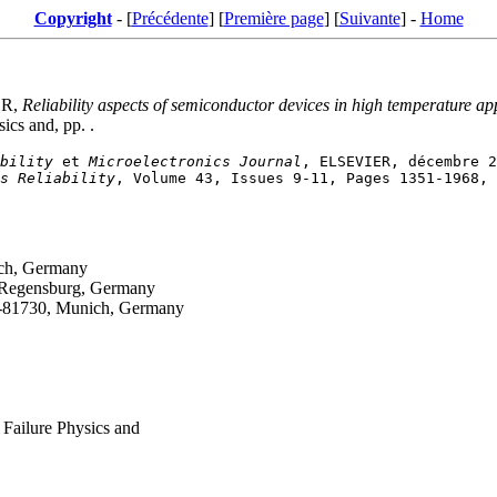
Copyright
- [
Précédente
] [
Première page
] [
Suivante
] -
Home
ER,
Reliability aspects of semiconductor devices in high temperature ap
ics and, pp. .
bility
 et 
Microelectronics Journal
s Reliability
ich, Germany
, Regensburg, Germany
D-81730, Munich, Germany
 Failure Physics and