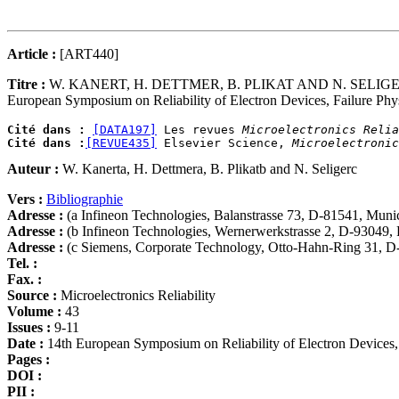
Article :
[ART440]
Titre :
W. KANERT, H. DETTMER, B. PLIKAT AND N. SELIG
European Symposium on Reliability of Electron Devices, Failure Phys
Cité dans :
[DATA197]
 Les revues 
Microelectronics Relia
Cité dans :
[REVUE435]
 Elsevier Science, 
Microelectronic
Auteur :
W. Kanerta, H. Dettmera, B. Plikatb and N. Seligerc
Vers :
Bibliographie
Adresse :
(a Infineon Technologies, Balanstrasse 73, D-81541, Mun
Adresse :
(b Infineon Technologies, Wernerwerkstrasse 2, D-93049
Adresse :
(c Siemens, Corporate Technology, Otto-Hahn-Ring 31, 
Tel. :
Fax. :
Source :
Microelectronics Reliability
Volume :
43
Issues :
9-11
Date :
14th European Symposium on Reliability of Electron Devices,
Pages :
DOI :
PII :