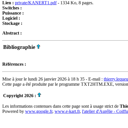
Lien :
private/KANERT1.pdf
- 1334 Ko, 8 pages.
Switches :
Puissance :
Logiciel :
Stockage :
Abstract :
Bibliographie
Références :
Mise à jour le lundi 26 janvier 2026 à 18 h 35 - E-mail :
thierry.lequ
Cette page a été produite par le programme TXT2HTM.EXE, version
Copyright 2026 :
Les informations contenues dans cette page sont à usage strict de
Thi
Powered by
www.google.fr
,
www.e-kart.fr
,
l'atelier d'Aurélie - Coiff