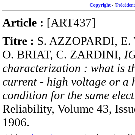
Copyright
- [
Précédent
Article :
[ART437]
Titre :
S. AZZOPARDI, E.
O. BRIAT, C. ZARDINI,
I
characterization : what is 
current - high voltage or a 
condition for the same elec
Reliability, Volume 43, Iss
1906.