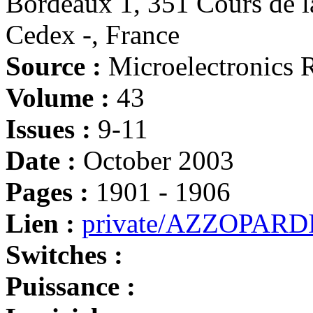
Bordeaux 1, 351 Cours de l
Cedex -, France
Source :
Microelectronics R
Volume :
43
Issues :
9-11
Date :
October 2003
Pages :
1901 - 1906
Lien :
private/AZZOPARDI
Switches :
Puissance :