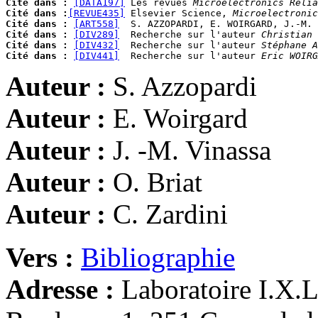
Cité dans :
[DATA197]
 Les revues 
Microelectronics Relia
Cité dans :
[REVUE435]
 Elsevier Science, 
Microelectronic
Cité dans :
[ART558]
  S. AZZOPARDI, E. WOIRGARD, J.-M. 
Cité dans :
[DIV289]
  Recherche sur l'auteur 
Christian 
Cité dans :
[DIV432]
  Recherche sur l'auteur 
Stéphane A
Cité dans :
[DIV441]
  Recherche sur l'auteur 
Eric WOIRG
Auteur :
S. Azzopardi
Auteur :
E. Woirgard
Auteur :
J. -M. Vinassa
Auteur :
O. Briat
Auteur :
C. Zardini
Vers :
Bibliographie
Adresse :
Laboratoire I.X.