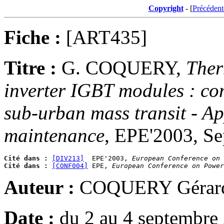
Copyright
- [
Précédent
Fiche :
[ART435]
Titre :
G. COQUERY,
Ther
inverter IGBT modules : con
sub-urban mass transit - Ap
maintenance
, EPE'2003, Se
Cité dans :
[DIV213]
  EPE'2003, 
European Conference on 
Cité dans :
[CONF004]
 EPE, 
European Conference on Power
Auteur :
COQUERY Gérar
Date :
du 2 au 4 septembre