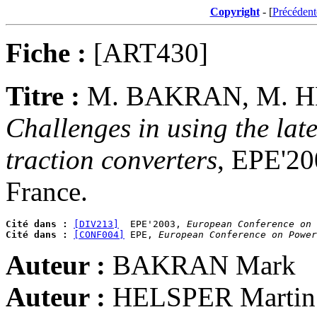
Copyright
- [
Précédent
Fiche :
[ART430]
Titre :
M. BAKRAN, M. H
Challenges in using the lat
traction converters
, EPE'20
France.
Cité dans :
[DIV213]
  EPE'2003, 
European Conference on 
Cité dans :
[CONF004]
 EPE, 
European Conference on Power
Auteur :
BAKRAN Mark
Auteur :
HELSPER Martin