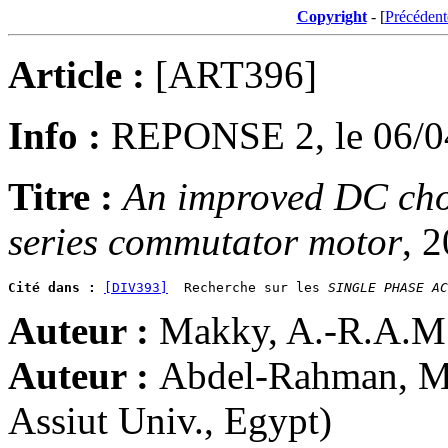
Copyright
- [
Précédent
Article :
[ART396]
Info :
REPONSE 2, le 06/0
Titre :
An improved DC chop
series commutator motor
, 
Cité dans :
[DIV393]
  Recherche sur les 
SINGLE PHASE AC
Auteur :
Makky, A.-R.A.M
Auteur :
Abdel-Rahman, M.T
Assiut Univ., Egypt)