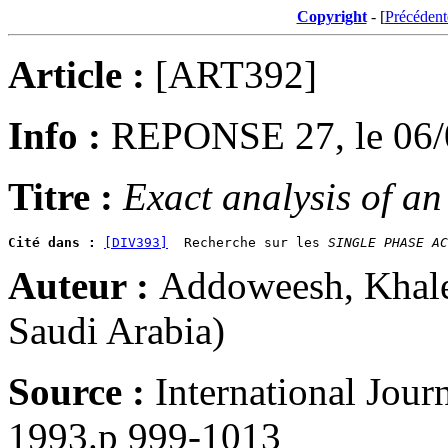
Copyright
- [
Précédent
Article :
[ART392]
Info :
REPONSE 27, le 06/
Titre :
Exact analysis of an
Cité dans :
[DIV393]
  Recherche sur les 
SINGLE PHASE AC
Auteur :
Addoweesh, Khale
Saudi Arabia)
Source :
International Jour
1993.p 999-1013