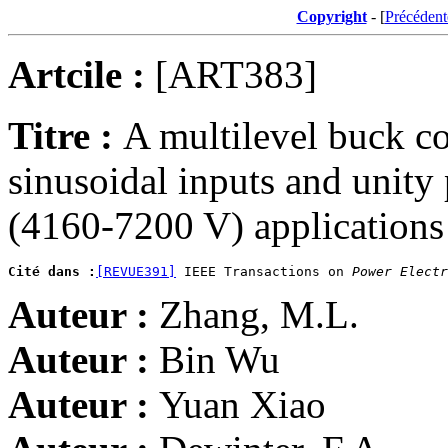
Copyright
- [
Précédent
Artcile :
[ART383]
Titre :
A multilevel buck co
sinusoidal inputs and unity
(4160-7200 V) applications
Cité dans :
[REVUE391]
 IEEE Transactions on 
Power Electr
Auteur :
Zhang, M.L.
Auteur :
Bin Wu
Auteur :
Yuan Xiao