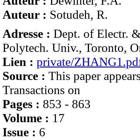
Auteur :
Dewinter, F.A.
Auteur :
Sotudeh, R.
Adresse :
Dept. of Electr.
Polytech. Univ., Toronto, O
Lien :
private/ZHANG1.pd
Source :
This paper appear
Transactions on
Pages :
853 - 863
Volume :
17
Issue :
6