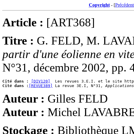
Copyright
- [
Précédent
Article :
[ART368]
Titre :
G. FELD, M. LAV
partir d'une éolienne en vit
N°31, décembre 2002, pp. 
Cité dans :
[DIV120]
Cité dans :
[REVUE389]
 La revue 3E.I, N°31, 
Applications
Auteur :
Gilles FELD
Auteur :
Michel LAVABR
Stockage :
Bibliothèque L