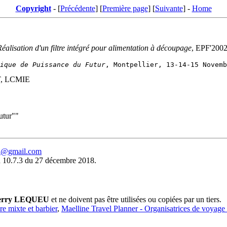
Copyright
- [
Précédente
] [
Première page
] [
Suivante
] -
Home
Réalisation d'un filtre intégré pour alimentation à découpage
, EPF'2002
ique de Puissance du Futur
T, LCMIE
utur""
eu@gmail.com
 10.7.3 du 27 décembre 2018.
erry LEQUEU
et ne doivent pas être utilisées ou copiées par un tiers.
ure mixte et barbier
,
Maelline Travel Planner - Organisatrices de voyage