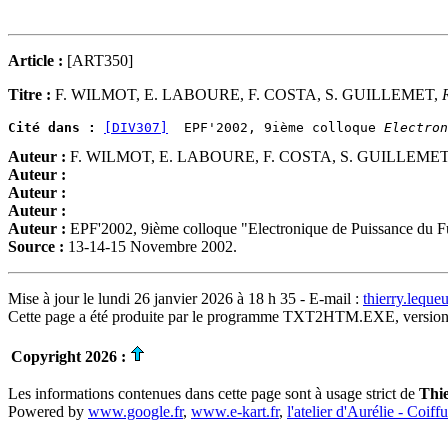
Article :
[ART350]
Titre :
F. WILMOT, E. LABOURE, F. COSTA, S. GUILLEMET,
Cité dans :
[DIV307]
  EPF'2002, 9ième colloque 
Electron
Auteur :
F. WILMOT, E. LABOURE, F. COSTA, S. GUILLEME
Auteur :
Auteur :
Auteur :
Auteur :
EPF'2002, 9ième colloque "Electronique de Puissance du F
Source :
13-14-15 Novembre 2002.
Mise à jour le lundi 26 janvier 2026 à 18 h 35 - E-mail :
thierry.lequ
Cette page a été produite par le programme TXT2HTM.EXE, version
Copyright 2026 :
Les informations contenues dans cette page sont à usage strict de
Thi
Powered by
www.google.fr
,
www.e-kart.fr
,
l'atelier d'Aurélie - Coiff