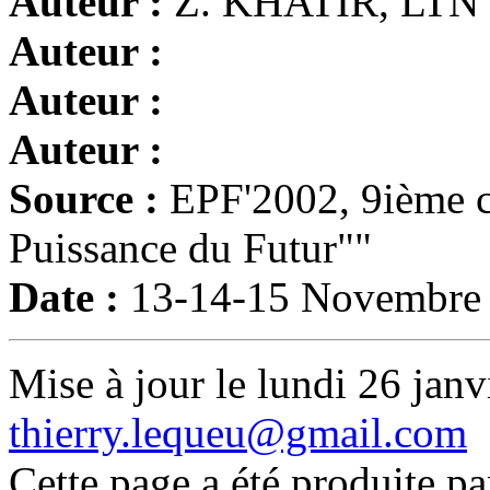
Auteur :
Z. KHATIR, LTN
Auteur :
Auteur :
Auteur :
Source :
EPF'2002, 9ième c
Puissance du Futur""
Date :
13-14-15 Novembre
Mise à jour le lundi 26 janv
thierry.lequeu@gmail.com
Cette page a été produite p