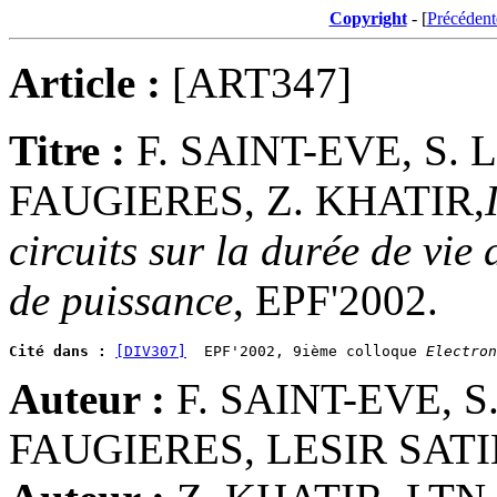
Copyright
- [
Précédent
Article :
[ART347]
Titre :
F. SAINT-EVE, S.
FAUGIERES, Z. KHATIR,
circuits sur la durée de vi
de puissance
, EPF'2002.
Cité dans :
[DIV307]
  EPF'2002, 9ième colloque 
Electron
Auteur :
F. SAINT-EVE, S
FAUGIERES, LESIR SATI