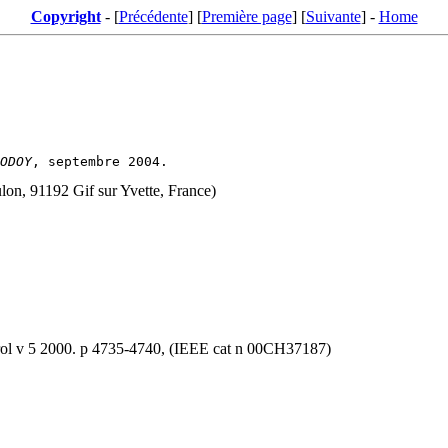
Copyright
- [
Précédente
] [
Première page
] [
Suivante
] -
Home
ODOY
lon, 91192 Gif sur Yvette, France)
rol v 5 2000. p 4735-4740, (IEEE cat n 00CH37187)