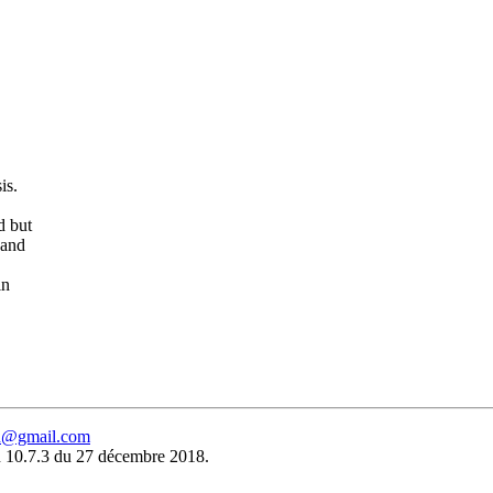
is.
d but
 and
in
eu@gmail.com
 10.7.3 du 27 décembre 2018.