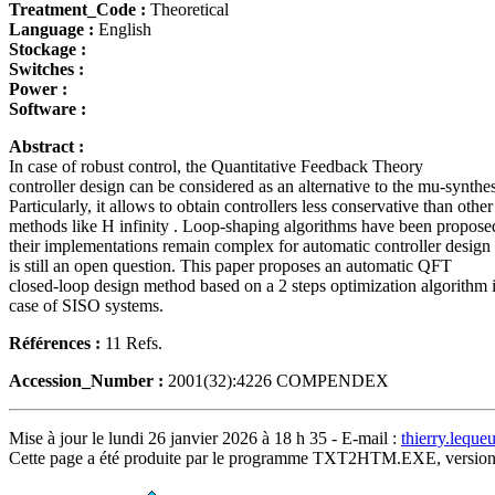
Treatment_Code :
Theoretical
Language :
English
Stockage :
Switches :
Power :
Software :
Abstract :
In case of robust control, the Quantitative Feedback Theory
controller design can be considered as an alternative to the mu-synthes
Particularly, it allows to obtain controllers less conservative than other
methods like H infinity . Loop-shaping algorithms have been propose
their implementations remain complex for automatic controller design
is still an open question. This paper proposes an automatic QFT
closed-loop design method based on a 2 steps optimization algorithm 
case of SISO systems.
Références :
11 Refs.
Accession_Number :
2001(32):4226 COMPENDEX
Mise à jour le lundi 26 janvier 2026 à 18 h 35 - E-mail :
thierry.lequ
Cette page a été produite par le programme TXT2HTM.EXE, version