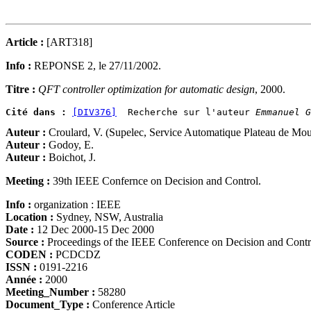
Article :
[ART318]
Info :
REPONSE 2, le 27/11/2002.
Titre :
QFT controller optimization for automatic design
, 2000.
Cité dans :
[DIV376]
  Recherche sur l'auteur 
Emmanuel G
Auteur :
Croulard, V. (Supelec, Service Automatique Plateau de Mou
Auteur :
Godoy, E.
Auteur :
Boichot, J.
Meeting :
39th IEEE Confernce on Decision and Control.
Info :
organization : IEEE
Location :
Sydney, NSW, Australia
Date :
12 Dec 2000-15 Dec 2000
Source :
Proceedings of the IEEE Conference on Decision and Cont
CODEN :
PCDCDZ
ISSN :
0191-2216
Année :
2000
Meeting_Number :
58280
Document_Type :
Conference Article