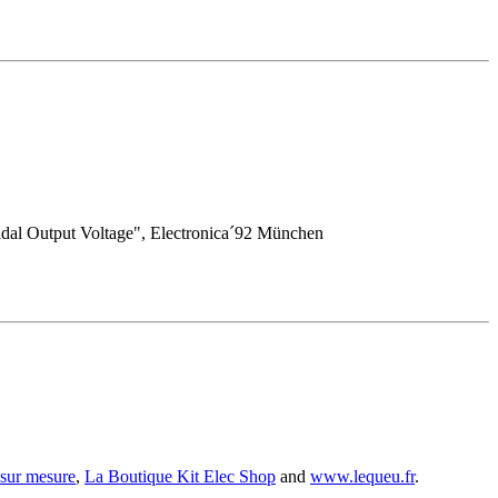
oidal Output Voltage", Electronica´92 München
 sur mesure
,
La Boutique Kit Elec Shop
and
www.lequeu.fr
.