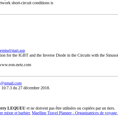
etwork short-circuit conditions is
emisel/start.asp
ion for the IGBT and the Inverse Diode in the Circuits with the Sinus
n www.eon-netz.com
eu@gmail.com
 10.7.3 du 27 décembre 2018.
erry LEQUEU
et ne doivent pas être utilisées ou copiées par un tiers.
ure mixte et barbier
,
Maelline Travel Planner - Organisatrices de voyage