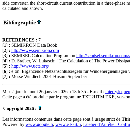
side converter, the short-circuit current contribution in a three-phase n
calculated and shown.
Bibliographie
REFERENCES :
7
[1] :
SEMIKRON Data Book
[2] :
http://www.semikron.com
[3] :
SEMISEL Calculation Program on
http://semisel.semikron.com/s
[4] :
D. Srajber, W. Lukasch: "The Calculation of The Power Dissipat
[5] :
http://www.ucte.org/
[6] :
e-on: Ergänzende Netzanschlussregeln für Windenergieanlage
[7] :
Messe Windtech 2001 Husum September
Mise à jour le lundi 26 janvier 2026 à 18 h 35 - E-mail :
thierry.lequ
Cette page a été produite par le programme TXT2HTM.EXE, version
Copyright 2026 :
Les informations contenues dans cette page sont à usage strict de
Thi
Powered by
www.google.fr
,
www.e-kart.fr
,
l'atelier d'Aurélie - Coiff