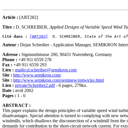
Article :
[ART282]
Titre :
D. SCHREIBER,
Applied Designs of Variable Speed Wind 
Cité dans :
[ART283]
  D. SCHREIBER, 
State of the Art of
Auteur :
Dejan Schreiber - Application Manager, SEMIKRON Intern
Adresse :
Sigmundstrasse 200, 90431 Nuremberg, Germany
Phone :
+49 911 6559 278
Fax :
+49 911 6559 293
Lien :
mailto:d.schreiber@semikron.com
Site :
http://www.semikron.com/
Site :
http://www.semikron.com/seminew/entwicke.html
Lien :
private/Schreiber2.pdf
- 6 pages, 279ko.
Date :
avril 2002
Pages :
1 - 6
ABSTRACT :
This paper explains the design principles of variable speed wind turbi
disadvantages. Special attention is turned to complying with new net
windmills, which disallows the disconnection of a windmill from the n
demands for contribution to the short-circuit network current. For exist