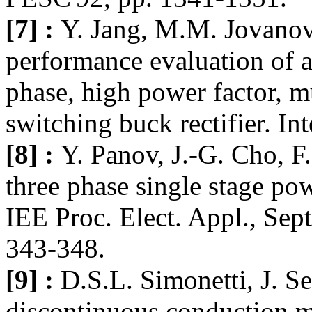
[7] :
Y. Jang, M.M. Jovanov
performance evaluation of a
phase, high power factor, mu
switching buck rectifier. In
[8] :
Y. Panov, J.-G. Cho, F
three phase single stage pow
IEE Proc. Elect. Appl., Sep
343-348.
[9] :
D.S.L. Simonetti, J. Se
discontinuous conduction m