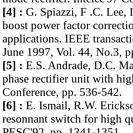
[4] :
G. Spiazzi, F .C. Lee,
boost power factor correctio
applications. IEEE transacti
June 1997, Vol. 44, No.3, p
[5] :
E.S. Andrade, D.C. Mart
phase rectifier unit with hi
Conference, pp. 536-542.
[6] :
E. Ismail, R.W. Erickso
resonnant switch for high qu
PESC'92, pp. 1341-1351.