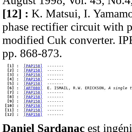
August 1998, Vol. 45, No.4
[12] :
K. Matsui, I. Yamamo
phase rectifier circuit with
modified Cuk converter. IP
pp. 868-873.
  [1] : 
[PAP158]
  [2] : 
[PAP158]
  [3] : 
[PAP158]
  [4] : 
[PAP158]
  [5] : 
[PAP158]
  [6] : 
[ART080]
  E. ISMAIL, R.W. ERICKSON, 
A single t
  [7] : 
[PAP158]
  [8] : 
[PAP158]
  [9] : 
[PAP158]
 [10] : 
[PAP158]
 [11] : 
[PAP158]
 [12] : 
[PAP158]
Daniel Sardanac
est ingéni