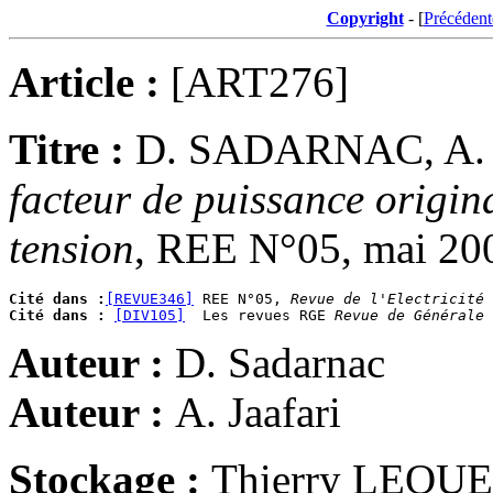
Copyright
- [
Précédent
Article :
[ART276]
Titre :
D. SADARNAC, A.
facteur de puissance origin
tension
, REE N°05, mai 200
Cité dans :
[REVUE346]
 REE N°05, 
Revue de l'Electricité
Cité dans :
[DIV105]
  Les revues RGE 
Revue de Générale 
Auteur :
D. Sadarnac
Auteur :
A. Jaafari
Stockage :
Thierry LEQU