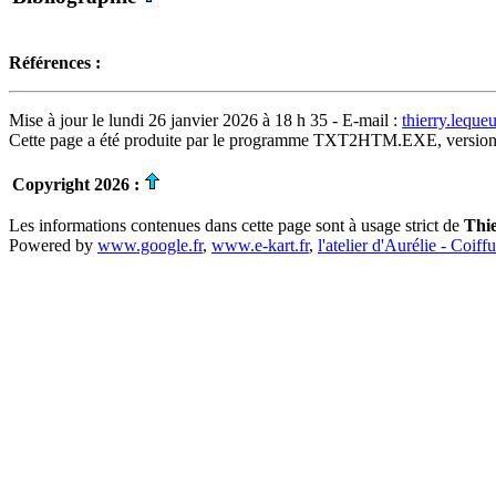
Références :
Mise à jour le lundi 26 janvier 2026 à 18 h 35 - E-mail :
thierry.lequ
Cette page a été produite par le programme TXT2HTM.EXE, version
Copyright 2026 :
Les informations contenues dans cette page sont à usage strict de
Thi
Powered by
www.google.fr
,
www.e-kart.fr
,
l'atelier d'Aurélie - Coiff