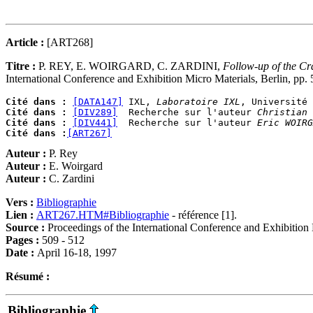
Article :
[ART268]
Titre :
P. REY, E. WOIRGARD, C. ZARDINI,
Follow-up of the Cr
International Conference and Exhibition Micro Materials, Berlin, pp.
Cité dans :
[DATA147]
 IXL, 
Laboratoire IXL
Cité dans :
[DIV289]
  Recherche sur l'auteur 
Christian 
Cité dans :
[DIV441]
  Recherche sur l'auteur 
Eric WOIRG
Cité dans :
[ART267]
Auteur :
P. Rey
Auteur :
E. Woirgard
Auteur :
C. Zardini
Vers :
Bibliographie
Lien :
ART267.HTM#Bibliographie
- référence [1].
Source :
Proceedings of the International Conference and Exhibition 
Pages :
509 - 512
Date :
April 16-18, 1997
Résumé :
Bibliographie