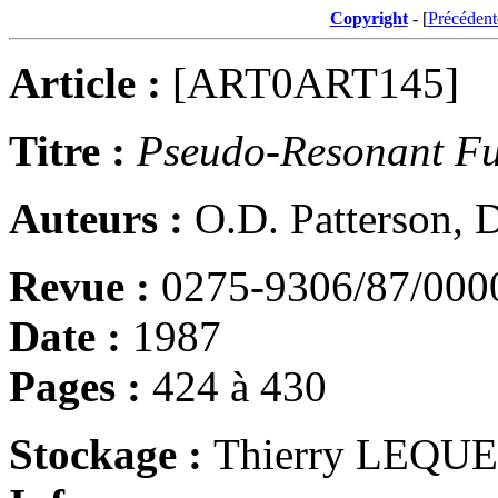
Copyright
- [
Précédent
Article :
[ART0ART145]
Titre :
Pseudo-Resonant Fu
Auteurs :
O.D. Patterson,
Revue :
0275-9306/87/000
Date :
1987
Pages :
424 à 430
Stockage :
Thierry LEQU