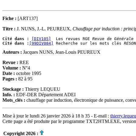
Fiche :
[ART137]
Titre :
J. NUNS, J.-L. PEUREUX,
Chauffage par induction : princip
Cité dans :
[DIV105]
  Les revues RGE 
Revue de Générale 
Cité dans :
[99DIV084]
 Recherche sur les mots clés 
RESON
Auteurs :
Jacques NUNS, Jean-Louis PEUREUX
Revue :
REE
Volume :
N°4
Date :
octobre 1995
Pages :
82 à 95
Stockage :
Thierry LEQUEU
Info. :
EDF-DER Département ADEI
Mots_clés :
chauffage par induction, électronique de puissance, conv
Mise à jour le lundi 26 janvier 2026 à 18 h 35 - E-mail :
thierry.lequ
Cette page a été produite par le programme TXT2HTM.EXE, version
Copyright 2026 :