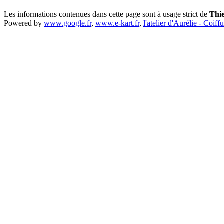
Les informations contenues dans cette page sont à usage strict de
Thi
Powered by
www.google.fr
,
www.e-kart.fr
,
l'atelier d'Aurélie - Coiff