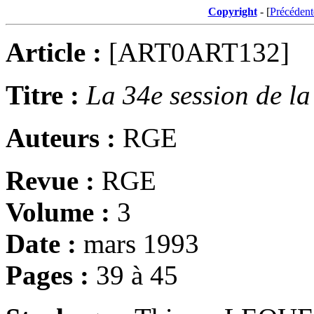
Copyright
- [
Précédent
Article :
[ART0ART132]
Titre :
La 34e session de l
Auteurs :
RGE
Revue :
RGE
Volume :
3
Date :
mars 1993
Pages :
39 à 45