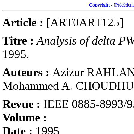
Copyright
- [
Précédent
Article :
[ART0ART125]
Titre :
Analysis of delta 
1995.
Auteurs :
Azizur RAHLAN,
Mohammed A. CHOUDH
Revue :
IEEE 0885-8993/
Volume :
Date :
1995