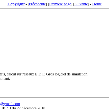
Copyright
- [
Précédente
] [
Première page
] [
Suivante
] -
Home
ltats, calcul sur reseaux E.D.F, Gros logiciel de simulation,
sonant,
eu@gmail.com
 10.7.3 du 27 décembre 2018.