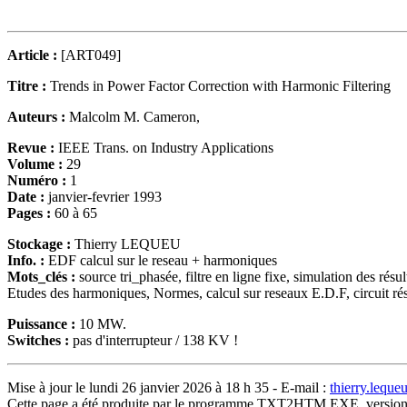
Article :
[ART049]
Titre :
Trends in Power Factor Correction with Harmonic Filtering
Auteurs :
Malcolm M. Cameron,
Revue :
IEEE Trans. on Industry Applications
Volume :
29
Numéro :
1
Date :
janvier-fevrier 1993
Pages :
60 à 65
Stockage :
Thierry LEQUEU
Info. :
EDF calcul sur le reseau + harmoniques
Mots_clés :
source tri_phasée, filtre en ligne fixe, simulation des résu
Etudes des harmoniques, Normes, calcul sur reseaux E.D.F, circuit ré
Puissance :
10 MW.
Switches :
pas d'interrupteur / 138 KV !
Mise à jour le lundi 26 janvier 2026 à 18 h 35 - E-mail :
thierry.lequ
Cette page a été produite par le programme TXT2HTM.EXE, version