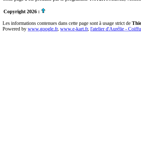
Copyright 2026 :
Les informations contenues dans cette page sont à usage strict de
Thi
Powered by
www.google.fr
,
www.e-kart.fr
,
l'atelier d'Aurélie - Coiff