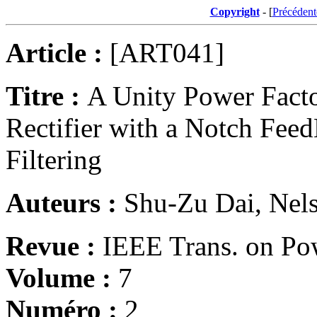
Copyright
- [
Précédent
Article :
[ART041]
Titre :
A Unity Power Fact
Rectifier with a Notch Feed
Filtering
Auteurs :
Shu-Zu Dai, Nel
Revue :
IEEE Trans. on Pow
Volume :
7
Numéro :
2