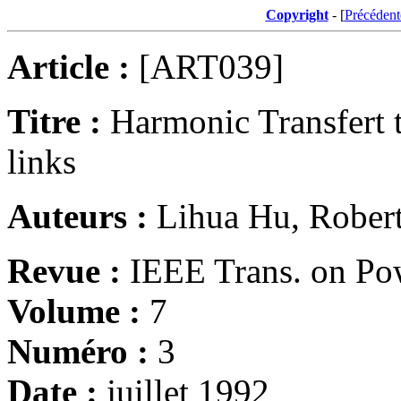
Copyright
- [
Précédent
Article :
[ART039]
Titre :
Harmonic Transfert
links
Auteurs :
Lihua Hu, Robert
Revue :
IEEE Trans. on Pow
Volume :
7
Numéro :
3
Date :
juillet 1992