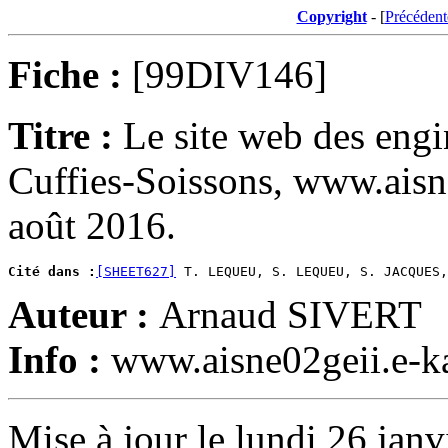
Copyright
- [
Précédent
Fiche :
[99DIV146]
Titre :
Le site web des engi
Cuffies-Soissons, www.aisne0
août 2016.
Cité dans :
[SHEET627]
 T. LEQUEU, S. LEQUEU, S. JACQUES,
Auteur :
Arnaud SIVERT
Info :
www.aisne02geii.e-ka
Mise à jour le lundi 26 janv