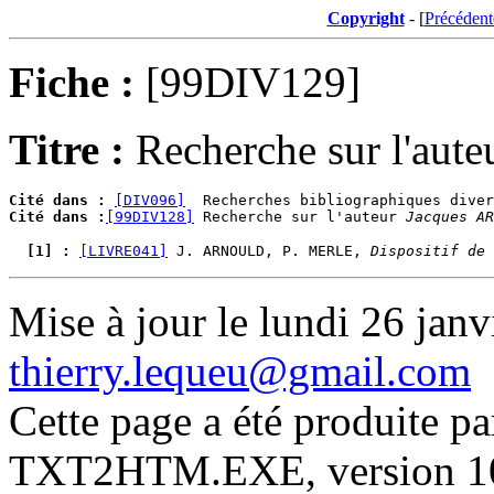
Copyright
- [
Précédent
Fiche :
[99DIV129]
Titre :
Recherche sur l'aut
Cité dans :
[DIV096]
Cité dans :
[99DIV128]
 Recherche sur l'auteur 
Jacques AR
  [1] : 
[LIVRE041]
 J. ARNOULD, P. MERLE, 
Dispositif de
Mise à jour le lundi 26 janv
thierry.lequeu@gmail.com
Cette page a été produite p
TXT2HTM.EXE, version 10.