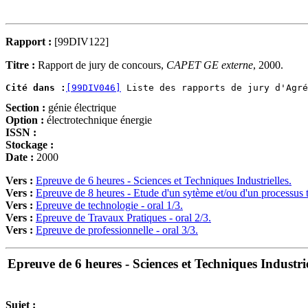
Rapport :
[99DIV122]
Titre :
Rapport de jury de concours,
CAPET GE externe
, 2000.
Cité dans :
[99DIV046]
Section :
génie électrique
Option :
électrotechnique énergie
ISSN :
Stockage :
Date :
2000
Vers :
Epreuve de 6 heures - Sciences et Techniques Industrielles.
Vers :
Epreuve de 8 heures - Etude d'un sytème et/ou d'un processus 
Vers :
Epreuve de technologie - oral 1/3.
Vers :
Epreuve de Travaux Pratiques - oral 2/3.
Vers :
Epreuve de professionnelle - oral 3/3.
Epreuve de 6 heures - Sciences et Techniques Industrie
Sujet :