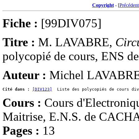
Copyright
- [
Précédent
Fiche :
[99DIV075]
Titre :
M. LAVABRE,
Circ
polycopié de cours, ENS 
Auteur :
Michel LAVABR
Cité dans :
[DIV123]
Cours :
Cours d'Electroniq
Maitrise, E.N.S. de CACH
Pages :
13