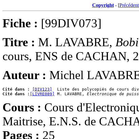
Copyright
- [
Précédent
Fiche :
[99DIV073]
Titre :
M. LAVABRE,
Bobi
cours, ENS de CACHAN, 2
Auteur :
Michel LAVABR
Cité dans :
[DIV123]
Cité dans :
[LIVRE089]
 M. LAVABRE, 
Electronique de puiss
Cours :
Cours d'Electroniq
Maitrise, E.N.S. de CACH
Pages :
25