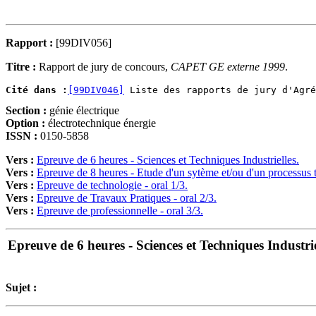
Rapport :
[99DIV056]
Titre :
Rapport de jury de concours,
CAPET GE externe 1999
.
Cité dans :
[99DIV046]
Section :
génie électrique
Option :
électrotechnique énergie
ISSN :
0150-5858
Vers :
Epreuve de 6 heures - Sciences et Techniques Industrielles.
Vers :
Epreuve de 8 heures - Etude d'un sytème et/ou d'un processus 
Vers :
Epreuve de technologie - oral 1/3.
Vers :
Epreuve de Travaux Pratiques - oral 2/3.
Vers :
Epreuve de professionnelle - oral 3/3.
Epreuve de 6 heures - Sciences et Techniques Industrie
Sujet :