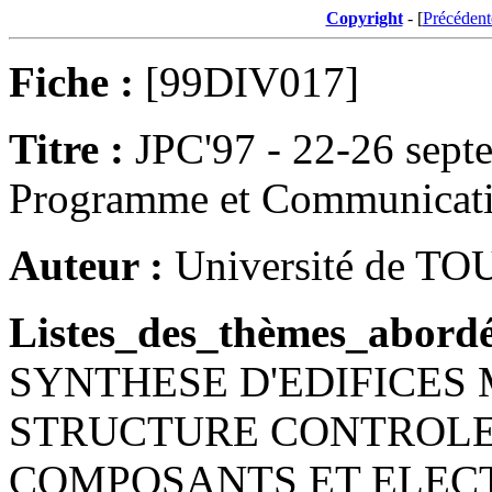
Copyright
- [
Précédent
Fiche :
[99DIV017]
Titre :
JPC'97 - 22-26 sep
Programme et Communicat
Auteur :
Université de TO
Listes_des_thèmes_abordé
SYNTHESE D'EDIFICES
STRUCTURE CONTROL
COMPOSANTS ET ELE