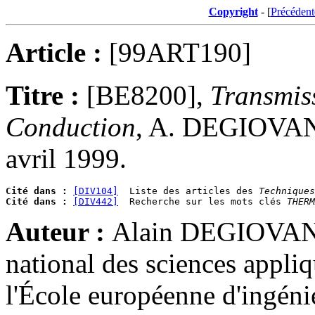
Copyright
- [
Précédent
Article :
[99ART190]
Titre :
[BE8200],
Transmiss
Conduction
, A. DEGIOVANN
avril 1999.
Cité dans :
[DIV104]
  Liste des articles des 
Techniques
Cité dans :
[DIV442]
  Recherche sur les mots clés 
THERM
Auteur :
Alain DEGIOVANNI 
national des sciences appli
l'École européenne d'ingéni