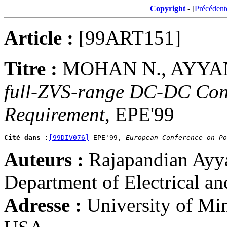
Copyright
- [
Précédent
Article :
[99ART151]
Titre :
MOHAN N., AYYA
full-ZVS-range DC-DC Conv
Requirement
, EPE'99
Cité dans :
[99DIV076]
 EPE'99, 
European Conference on Po
Auteurs :
Rajapandian Ayy
Department of Electrical a
Adresse :
University of Mi